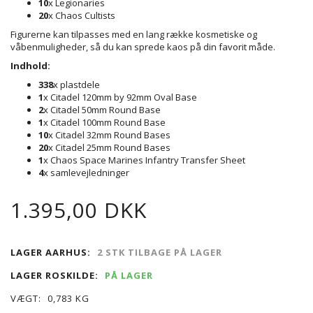
10
x Legionaries
20
x Chaos Cultists
Figurerne kan tilpasses med en lang række kosmetiske og
våbenmuligheder, så du kan sprede kaos på din favorit måde.
Indhold:
338
x plastdele
1
x Citadel 120mm by 92mm Oval Base
2
x Citadel 50mm Round Base
1
x Citadel 100mm Round Base
10
x Citadel 32mm Round Bases
20
x Citadel 25mm Round Bases
1
x Chaos Space Marines Infantry Transfer Sheet
4
x samlevejledninger
1.395,00 DKK
LAGER AARHUS:
2 STK TILBAGE PÅ LAGER
LAGER ROSKILDE:
PÅ LAGER
VÆGT:
0,783 KG