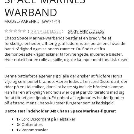
WARBAND
MODEL/VARENR.:
GW71-44
0
ANMELDELSER
SKRIV ANMELDELSE
Chaos Space Marines-Warbands består af en bred vifte af
forskellige enheder, afhængigt af lederens temperament, hvad de
har til rådighed og missionens rammer. Du finder alt fra
dæmonbesatte krigsmaskiner til forvrængede, muterede bæster.
Hver enkelt har en rolle at spille, og alle kæmper med fanatisk raseri.
Denne battleforce egener sig til alle der ønsker at fuldføre Horus
vilje og se imperiet brænde. Hæren ledes af en Lord Discordant, der
rider på en Helstalker, klar til at kaste sig ind i de hårdeste kampe.
Han har en afskyelig Venomcrawler og et par Obliterators med sig
for at tilintetgøre fjenden. En enhed af Legionaries holder fjenden
på afstand, mens Chaos-kultister fungerer som et kødskjold.
Dette sæt indeholder 34x Chaos Space Marines-figurer:
1
x Lord Discordant på Helstalker
2
x Obliterators
1
x Venomcrawler