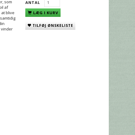
er, som
ANTAL
il af
at blive
LÆG I KURV
 samtidig
din
TILFØJ ØNSKELISTE
 vinder