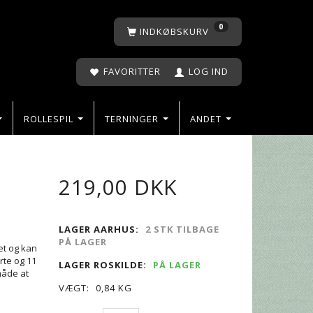
0
INDKØBSKURV
FAVORITTER
LOG IND
ROLLESPIL
TERNINGER
ANDET
219,00 DKK
LAGER AARHUS:
2 STK TILBAGE
PÅ LAGER
ræt og kan
rte og 11
LAGER ROSKILDE:
PÅ LAGER
måde at
VÆGT:
0,84 KG