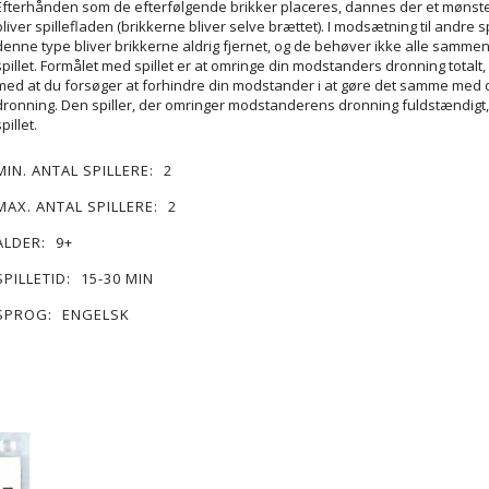
Efterhånden som de efterfølgende brikker placeres, dannes der et mønst
bliver spillefladen (brikkerne bliver selve brættet). I modsætning til andre sp
denne type bliver brikkerne aldrig fjernet, og de behøver ikke alle sammen 
spillet. Formålet med spillet er at omringe din modstanders dronning totalt,
med at du forsøger at forhindre din modstander i at gøre det samme med 
dronning. Den spiller, der omringer modstanderens dronning fuldstændigt,
spillet.
MIN. ANTAL SPILLERE:
2
MAX. ANTAL SPILLERE:
2
ALDER:
9+
SPILLETID:
15-30 MIN
SPROG:
ENGELSK