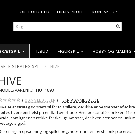
FORTROLIGHED
FIRMA PROFIL
KONTAKT OS
BRÆTSPIL
TILBUD
FIGURSPIL
HOBBY OG MALING
AKTE STRATEGISPIL
HIVE
HIVE
MODEL/VARENR.:
HUT1893
0
ANMELDELSER
SKRIV ANMELDELSE
Hive er et strategisk brætspil for to spillere, der ikke er begrænset af et b
spilles hvor som helst på en flad overflade. Hive består af 22 brikker, 11 so
hvide, som ligner en række forskellige væsner, der hver især har en unik 
bevæge sig på.
Der er ingen opsætning, og spillet begynder, når den første brik placeres.