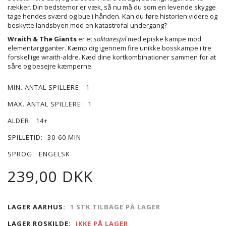
rækker. Din bedstemor er væk, så nu må du som en levende skygge
tage hendes sværd og bue i hånden. Kan du føre historien videre og
beskytte landsbyen mod en katastrofal undergang?
Wraith & The Giants
er et
solitairespil
med episke kampe mod
elementargiganter. Kæmp dig igennem fire unikke bosskampe i tre
forskellige wraith-aldre. Kæd dine kortkombinationer sammen for at
såre og besejre kæmperne.
MIN. ANTAL SPILLERE:
1
MAX. ANTAL SPILLERE:
1
ALDER:
14+
SPILLETID:
30-60 MIN
SPROG:
ENGELSK
239,00 DKK
LAGER AARHUS:
1 STK TILBAGE PÅ LAGER
LAGER ROSKILDE:
IKKE PÅ LAGER