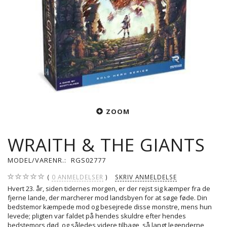
ZOOM
WRAITH & THE GIANTS
MODEL/VARENR.:
RGS02777
0
ANMELDELSER
SKRIV ANMELDELSE
Hvert 23. år, siden tidernes morgen, er der rejst sig kæmper fra de
fjerne lande, der marcherer mod landsbyen for at søge føde. Din
bedstemor kæmpede mod og besejrede disse monstre, mens hun
levede; pligten var faldet på hendes skuldre efter hendes
bedstemors død, og således videre tilbage, så langt legenderne