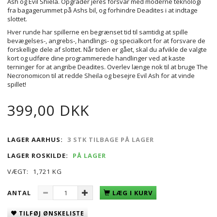
Ash og Evil Shiela. Opgrader jeres forsvar med moderne teknologi
fra bagagerummet på Ashs bil, og forhindre Deadites i at indtage
slottet.
Hver runde har spillerne en begrænset tid til samtidig at spille
bevægelses-, angrebs-, handlings- og specialkort for at forsvare de
forskellige dele af slottet. Når tiden er gået, skal du afvikle de valgte
kort og udføre dine programmerede handlinger ved at kaste
terninger for at angribe Deadites. Overlev længe nok til at bruge The
Necronomicon til at redde Sheila og besejre Evil Ash for at vinde
spillet!
399,00 DKK
LAGER AARHUS:
3 STK TILBAGE PÅ LAGER
LAGER ROSKILDE:
PÅ LAGER
VÆGT:
1,721 KG
ANTAL
LÆG I KURV
TILFØJ ØNSKELISTE