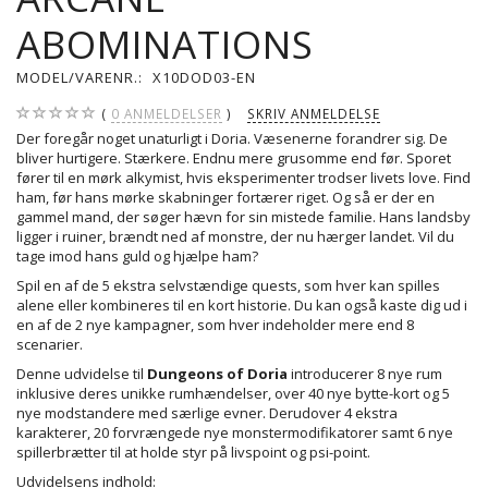
ABOMINATIONS
MODEL/VARENR.:
X10DOD03-EN
0
ANMELDELSER
SKRIV ANMELDELSE
Der foregår noget unaturligt i Doria. Væsenerne forandrer sig. De
bliver hurtigere. Stærkere. Endnu mere grusomme end før. Sporet
fører til en mørk alkymist, hvis eksperimenter trodser livets love. Find
ham, før hans mørke skabninger fortærer riget. Og så er der en
gammel mand, der søger hævn for sin mistede familie. Hans landsby
ligger i ruiner, brændt ned af monstre, der nu hærger landet. Vil du
tage imod hans guld og hjælpe ham?
Spil en af de 5 ekstra selvstændige quests, som hver kan spilles
alene eller kombineres til en kort historie. Du kan også kaste dig ud i
en af de 2 nye kampagner, som hver indeholder mere end 8
scenarier.
Denne udvidelse til
Dungeons of Doria
introducerer 8 nye rum
inklusive deres unikke rumhændelser, over 40 nye bytte-kort og 5
nye modstandere med særlige evner. Derudover 4 ekstra
karakterer, 20 forvrængede nye monstermodifikatorer samt 6 nye
spillerbrætter til at holde styr på livspoint og psi-point.
Udvidelsens indhold: