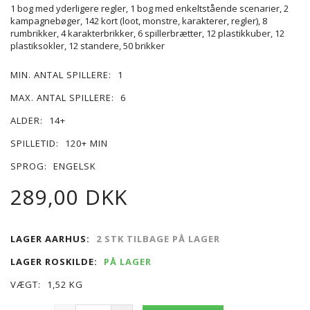
1 bog med yderligere regler, 1 bog med enkeltstående scenarier, 2
kampagnebøger, 142 kort (loot, monstre, karakterer, regler), 8
rumbrikker, 4 karakterbrikker, 6 spillerbrætter, 12 plastikkuber, 12
plastiksokler, 12 standere, 50 brikker
MIN. ANTAL SPILLERE:
1
MAX. ANTAL SPILLERE:
6
ALDER:
14+
SPILLETID:
120+ MIN
SPROG:
ENGELSK
289,00 DKK
LAGER AARHUS:
2 STK TILBAGE PÅ LAGER
LAGER ROSKILDE:
PÅ LAGER
VÆGT:
1,52 KG