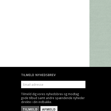
E GODS
CITADEL PLASTIK LIM
BOARD GAMES SLEEVES - 
GLARE - SMALL, 44 X 68 
49,00 DKK
25,00 DKK
TILMELD NYHEDSBREV
EMAIL-
ADRESSE
Tilmeld dig vores nyhedsbrev og modtag
gode tilbud samt andre spændende nyheder
direkte i din indbakke.
TILMELD
AFMELD