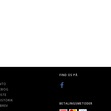
STANDARD
HORUS HERESY: HORUS RISING
HORUS HERESY: FALS
S, 66 X 91
K
89,00 DKK
79,00 DKK
FIND OS PÅ
NTO
EBOG
ISTE
ISTORIK
BETALINGSMETODER
BREV