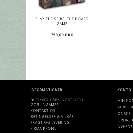
SLAY THE SPIRE: THE BOARD
PRIME - GRAY - 
GAME
CARD GAME SLEEVE
MM
759,00 DKK
39,00 DK
INFORMATIONER
KONTO
BUTIKKER / ÅBNINGSTIDER I
MIN KO
GOBLINGAMES
ADRESS
KONTAKT OS
ØNSKEL
BETINGELSER & VILKÅR
ORDREH
FRAGT OG LEVERING
NYHEDS
FIRMA PROFIL