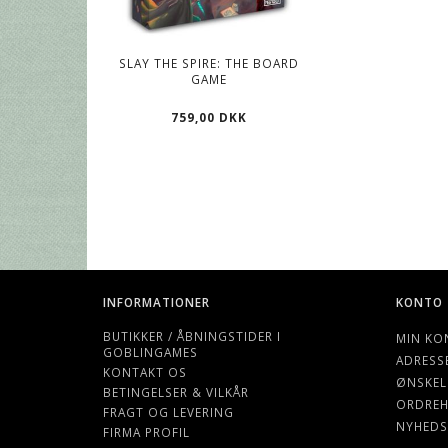
SLAY THE SPIRE: THE BOARD
PRIME - GRAY - 
GAME
CARD GAME SLEEVE
MM
759,00 DKK
39,00 DK
INFORMATIONER
KONTO
BUTIKKER / ÅBNINGSTIDER I
MIN KO
GOBLINGAMES
ADRESS
KONTAKT OS
ØNSKEL
BETINGELSER & VILKÅR
ORDREH
FRAGT OG LEVERING
NYHEDS
FIRMA PROFIL