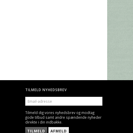
E GODS
CITADEL PLASTIK LIM
BOARD GAMES SLEEVES - 
GLARE - SMALL, 44 X 68 
49,00 DKK
25,00 DKK
TILMELD NYHEDSBREV
EMAIL-
ADRESSE
Tilmeld dig vores nyhedsbrev og modtag
gode tilbud samt andre spændende nyheder
direkte i din indbakke.
TILMELD
AFMELD