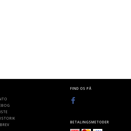
STANDARD
HORUS HERESY: HORUS RISING
HORUS HERESY: FALS
S, 66 X 91
K
89,00 DKK
79,00 DKK
FIND OS PÅ
NTO
EBOG
ISTE
ISTORIK
BETALINGSMETODER
BREV