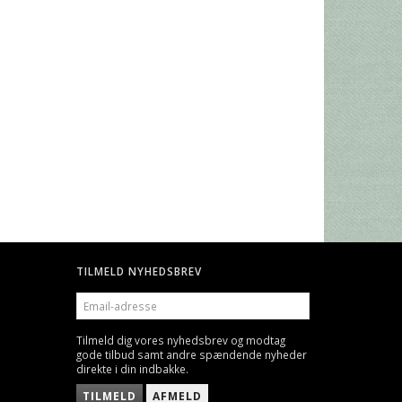
LIM
HORUS HERESY: FALSE GODS
POOL PARTY (NORDIC)
79,00 DKK
79,00 DKK
TILMELD NYHEDSBREV
EMAIL-
ADRESSE
Tilmeld dig vores nyhedsbrev og modtag
gode tilbud samt andre spændende nyheder
direkte i din indbakke.
TILMELD
AFMELD