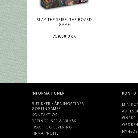
SLAY THE SPIRE: THE BOARD
PRIME - GRAY - 
GAME
CARD GAME SLEEVE
MM
759,00 DKK
39,00 DK
INFORMATIONER
KONTO
BUTIKKER / ÅBNINGSTIDER I
MIN KO
GOBLINGAMES
ADRESS
KONTAKT OS
ØNSKEL
BETINGELSER & VILKÅR
ORDREH
FRAGT OG LEVERING
NYHEDS
FIRMA PROFIL