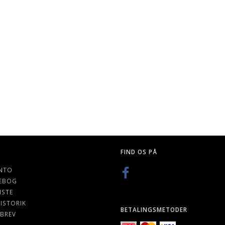
STANDARD
HORUS HERESY: HORUS RISING
CITADEL PLASTIK 
S, 66 X 91
K
89,00 DKK
49,00 DKK
FIND OS PÅ
NTO
EBOG
ISTE
ISTORIK
BETALINGSMETODER
BREV