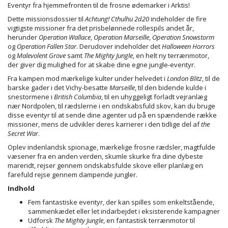
Eventyr fra hjemmefronten til de frosne ødemarker i Arktis!
Dette missionsdossier til
Achtung! Cthulhu 2d20
indeholder de fire
vigtigste missioner fra det prisbelønnede rollespils andet år,
herunder
Operation Wallace
,
Operation Marseille
,
Operation Snowstorm
og
Operation Fallen Star
. Derudover indeholder det
Halloween Horrors
og
Malevolent Grove
samt
The Mighty Jungle
, en helt ny terrænmotor,
der giver dig mulighed for at skabe dine egne jungle-eventyr.
Fra kampen mod mærkelige kulter under helvedet i
London Blitz
, til de
barske gader i det Vichy-besatte
Marseille
, til den bidende kulde i
snestormene i
British Columbia
, til en uhyggeligt forladt vejranlæg
nær Nordpolen, til rædslerne i en ondskabsfuld skov, kan du bruge
disse eventyr til at sende dine agenter ud på en spændende række
missioner, mens de udvikler deres karrierer i den tidlige del af
the
Secret War
.
Oplev indenlandsk spionage, mærkelige frosne rædsler, magtfulde
væsener fra en anden verden, skumle skurke fra dine dybeste
mareridt, rejser gennem ondskabsfulde skove eller planlæg en
farefuld rejse gennem dampende jungler.
Indhold
Fem fantastiske eventyr, der kan spilles som enkeltstående,
sammenkædet eller let indarbejdet i eksisterende kampagner
Udforsk
The Mighty Jungle
, en fantastisk terrænmotor til