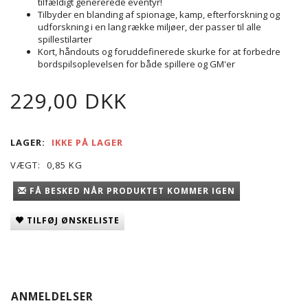
tilfældigt genererede eventyr!
Tilbyder en blanding af spionage, kamp, efterforskning og
udforskning i en lang række miljøer, der passer til alle
spillestilarter
Kort, håndouts og foruddefinerede skurke for at forbedre
bordspilsoplevelsen for både spillere og GM'er
229,00 DKK
LAGER:
IKKE PÅ LAGER
VÆGT:
0,85 KG
FÅ BESKED NÅR PRODUKTET KOMMER IGEN
TILFØJ ØNSKELISTE
ANMELDELSER