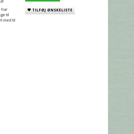
ld!
r har
TILFØJ ØNSKELISTE
ge til
t med til