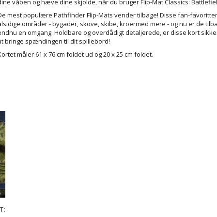
dine våben og hæve dine skjolde, når du bruger Flip-Mat Classics: Battlefie
De mest populære Pathfinder Flip-Mats vender tilbage! Disse fan-favoritte
alsidige områder - bygader, skove, skibe, kroermed mere - og nu er de tilba
endnu en omgang. Holdbare og overdådigt detaljerede, er disse kort sikker
at bringe spændingen til dit spillebord!
Kortet måler 61 x 76 cm foldet ud og 20 x 25 cm foldet.
T: