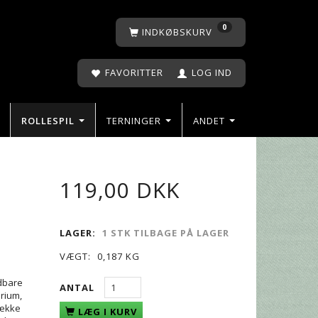
0
INDKØBSKURV
FAVORITTER
LOG IND
ROLLESPIL
TERNINGER
ANDET
119,00 DKK
LAGER:
1 STK TILBAGE PÅ LAGER
VÆGT:
0,187 KG
ldbare
ANTAL
orium,
række
LÆG I KURV