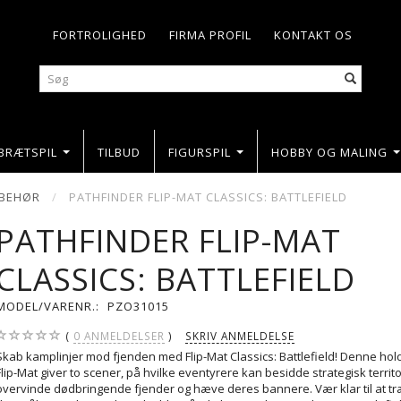
FORTROLIGHED
FIRMA PROFIL
KONTAKT OS
BRÆTSPIL
TILBUD
FIGURSPIL
HOBBY OG MALING
LBEHØR
PATHFINDER FLIP-MAT CLASSICS: BATTLEFIELD
PATHFINDER FLIP-MAT
CLASSICS: BATTLEFIELD
MODEL/VARENR.:
PZO31015
0
ANMELDELSER
SKRIV ANMELDELSE
Skab kamplinjer mod fjenden med Flip-Mat Classics: Battlefield! Denne ho
Flip-Mat giver to scener, på hvilke eventyrere kan besidde strategisk territ
overvinde dødbringende fjender og hæve deres bannere. Vær klar til at t